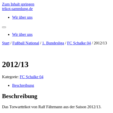
Zum Inhalt springen
trikot-sammlung.de
Wir über uns
Wir über uns
Start
/
Fußball National
/
1. Bundesliga
/
FC Schalke 04
/ 2012/13
2012/13
Kategorie:
FC Schalke 04
Beschreibung
Beschreibung
Das Torwarttrikot von Ralf Fährmann aus der Saison 2012/13.