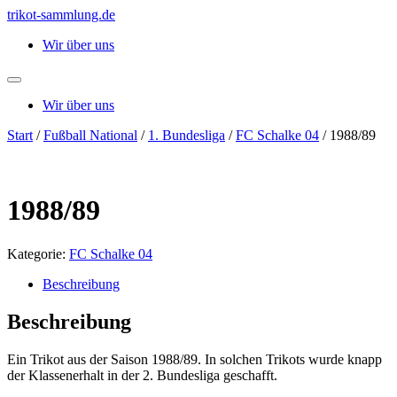
Zum
trikot-sammlung.de
Inhalt
Wir über uns
springen
Wir über uns
Start
/
Fußball National
/
1. Bundesliga
/
FC Schalke 04
/ 1988/89
1988/89
Kategorie:
FC Schalke 04
Beschreibung
Beschreibung
Ein Trikot aus der Saison 1988/89. In solchen Trikots wurde knapp
der Klassenerhalt in der 2. Bundesliga geschafft.