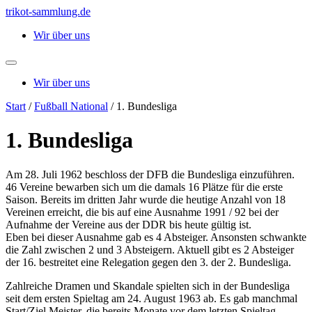
Zum
trikot-sammlung.de
Inhalt
Wir über uns
springen
Wir über uns
Start
/
Fußball National
/ 1. Bundesliga
1. Bundesliga
Am 28. Juli 1962 beschloss der DFB die Bundesliga einzuführen.
46 Vereine bewarben sich um die damals 16 Plätze für die erste
Saison. Bereits im dritten Jahr wurde die heutige Anzahl von 18
Vereinen erreicht, die bis auf eine Ausnahme 1991 / 92 bei der
Aufnahme der Vereine aus der DDR bis heute gültig ist.
Eben bei dieser Ausnahme gab es 4 Absteiger. Ansonsten schwankte
die Zahl zwischen 2 und 3 Absteigern. Aktuell gibt es 2 Absteiger
der 16. bestreitet eine Relegation gegen den 3. der 2. Bundesliga.
Zahlreiche Dramen und Skandale spielten sich in der Bundesliga
seit dem ersten Spieltag am 24. August 1963 ab. Es gab manchmal
Start/Ziel Meister, die bereits Monate vor dem letzten Spieltag