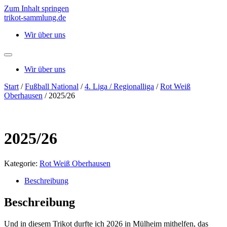
Zum Inhalt springen
trikot-sammlung.de
Wir über uns
Wir über uns
Start
/
Fußball National
/
4. Liga / Regionalliga
/
Rot Weiß
Oberhausen
/ 2025/26
2025/26
Kategorie:
Rot Weiß Oberhausen
Beschreibung
Beschreibung
Und in diesem Trikot durfte ich 2026 in Mülheim mithelfen, das