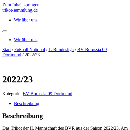
Zum Inhalt springen
trikot-sammlung.de
Wir über uns
Wir über uns
Start
/
Fußball National
/
1. Bundesliga
/
BV Borussia 09
Dortmund
/ 2022/23
2022/23
Kategorie:
BV Borussia 09 Dortmund
Beschreibung
Beschreibung
Das Trikot der II. Mannschaft des BVR aus der Saison 2022/23. Am