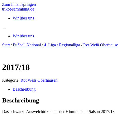
Zum Inhalt springen
trikot-sammlung.de
Wir über uns
Wir über uns
Start
/
Fußball National
/
4. Liga / Regionalliga
/
Rot Weiß Oberhaus
2017/18
Kategorie:
Rot Weiß Oberhausen
Beschreibung
Beschreibung
Das schwarze Ausweichtrikot aus der Hinrunde der Saison 2017/18.