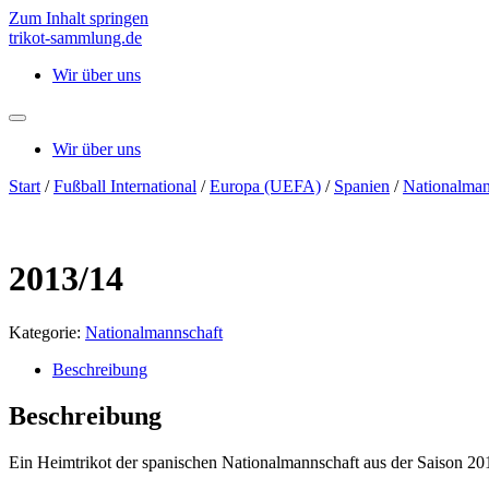
Zum Inhalt springen
trikot-sammlung.de
Wir über uns
Wir über uns
Start
/
Fußball International
/
Europa (UEFA)
/
Spanien
/
Nationalman
2013/14
Kategorie:
Nationalmannschaft
Beschreibung
Beschreibung
Ein Heimtrikot der spanischen Nationalmannschaft aus der Saison 20