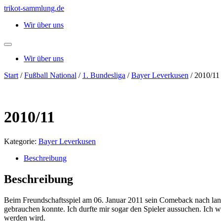
Zum
trikot-sammlung.de
Inhalt
Wir über uns
springen
Wir über uns
Start
/
Fußball National
/
1. Bundesliga
/
Bayer Leverkusen
/ 2010/11
2010/11
Kategorie:
Bayer Leverkusen
Beschreibung
Beschreibung
Beim Freundschaftsspiel am 06. Januar 2011 sein Comeback nach lan
gebrauchen konnte. Ich durfte mir sogar den Spieler aussuchen. Ich 
werden wird.