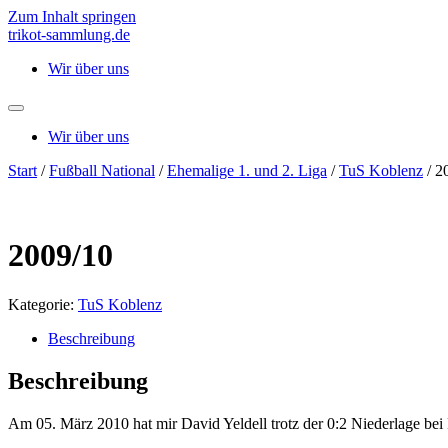
Zum Inhalt springen
trikot-sammlung.de
Wir über uns
Wir über uns
Start
/
Fußball National
/
Ehemalige 1. und 2. Liga
/
TuS Koblenz
/ 2
2009/10
Kategorie:
TuS Koblenz
Beschreibung
Beschreibung
Am 05. März 2010 hat mir David Yeldell trotz der 0:2 Niederlage be