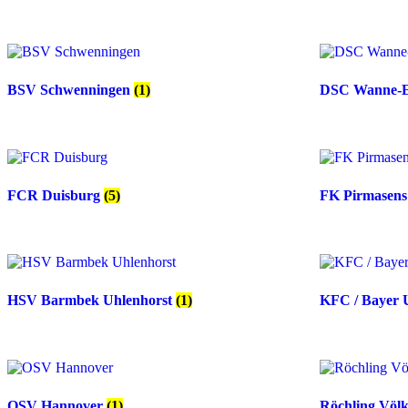
BSV Schwenningen
(1)
DSC Wanne-E
FCR Duisburg
(5)
FK Pirmasen
HSV Barmbek Uhlenhorst
(1)
KFC / Bayer 
OSV Hannover
(1)
Röchling Völ