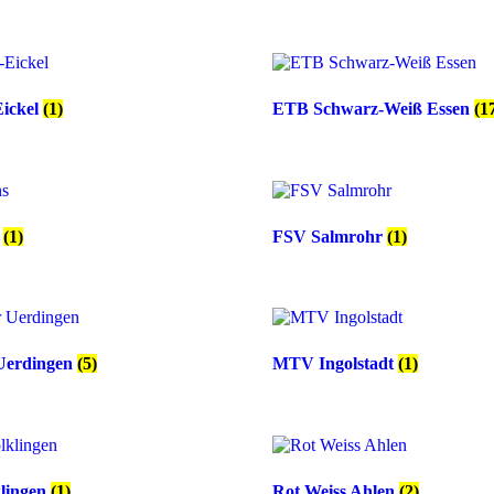
ickel
(1)
ETB Schwarz-Weiß Essen
(1
s
(1)
FSV Salmrohr
(1)
Uerdingen
(5)
MTV Ingolstadt
(1)
klingen
(1)
Rot Weiss Ahlen
(2)