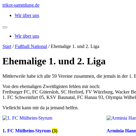
Zum
trikot-sammlung.de
Inhalt
Wir über uns
springen
Wir über uns
Start
/
Fußball National
/ Ehemalige 1. und 2. Liga
Ehemalige 1. und 2. Liga
Mittlerweile habe ich alle 59 Vereine zusammen, die jemals in der 1. 
Von den ehemaligen Zweitligisten fehlen mir noch:
Freiburger FC, FC Gütersloh, SC Herford, FV Würzburg, Wacker Ber
1. FC Schweinfurt 05, KSV Baunatal, FC Hanau 93, Olympia Wilhel
Vielleicht kann mir da ja jemand helfen.
1. FC Mülheim-Styrum
(3)
Arminia Han