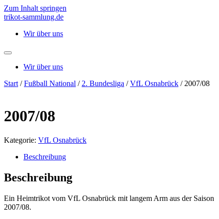
Zum Inhalt springen
trikot-sammlung.de
Wir über uns
Wir über uns
Start
/
Fußball National
/
2. Bundesliga
/
VfL Osnabrück
/ 2007/08
2007/08
Kategorie:
VfL Osnabrück
Beschreibung
Beschreibung
Ein Heimtrikot vom VfL Osnabrück mit langem Arm aus der Saison
2007/08.