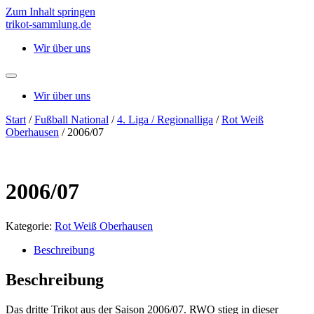
Zum Inhalt springen
trikot-sammlung.de
Wir über uns
Wir über uns
Start
/
Fußball National
/
4. Liga / Regionalliga
/
Rot Weiß
Oberhausen
/ 2006/07
2006/07
Kategorie:
Rot Weiß Oberhausen
Beschreibung
Beschreibung
Das dritte Trikot aus der Saison 2006/07. RWO stieg in dieser