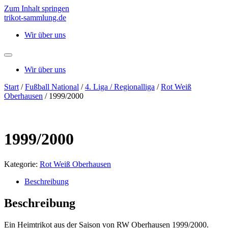
Zum Inhalt springen
trikot-sammlung.de
Wir über uns
Wir über uns
Start
/
Fußball National
/
4. Liga / Regionalliga
/
Rot Weiß
Oberhausen
/ 1999/2000
1999/2000
Kategorie:
Rot Weiß Oberhausen
Beschreibung
Beschreibung
Ein Heimtrikot aus der Saison von RW Oberhausen 1999/2000.