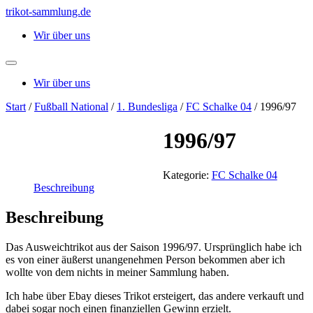
Zum
trikot-sammlung.de
Inhalt
Wir über uns
springen
Wir über uns
Start
/
Fußball National
/
1. Bundesliga
/
FC Schalke 04
/ 1996/97
1996/97
Kategorie:
FC Schalke 04
Beschreibung
Beschreibung
Das Ausweichtrikot aus der Saison 1996/97. Ursprünglich habe ich
es von einer äußerst unangenehmen Person bekommen aber ich
wollte von dem nichts in meiner Sammlung haben.
Ich habe über Ebay dieses Trikot ersteigert, das andere verkauft und
dabei sogar noch einen finanziellen Gewinn erzielt.