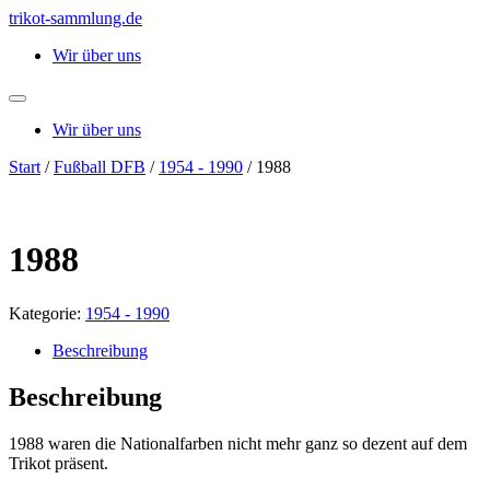
Zum
trikot-sammlung.de
Inhalt
Wir über uns
springen
Wir über uns
Start
/
Fußball DFB
/
1954 - 1990
/ 1988
1988
Kategorie:
1954 - 1990
Beschreibung
Beschreibung
1988 waren die Nationalfarben nicht mehr ganz so dezent auf dem
Trikot präsent.