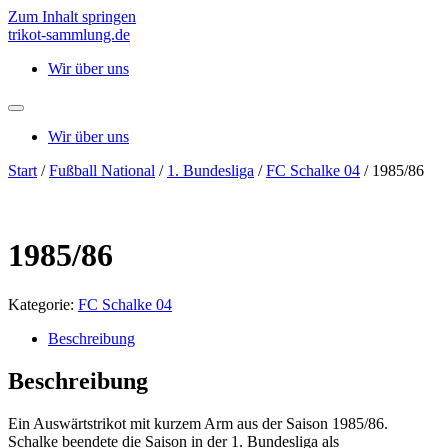
Zum Inhalt springen
trikot-sammlung.de
Wir über uns
Wir über uns
Start
/
Fußball National
/
1. Bundesliga
/
FC Schalke 04
/ 1985/86
1985/86
Kategorie:
FC Schalke 04
Beschreibung
Beschreibung
Ein Auswärtstrikot mit kurzem Arm aus der Saison 1985/86.
Schalke beendete die Saison in der 1. Bundesliga als