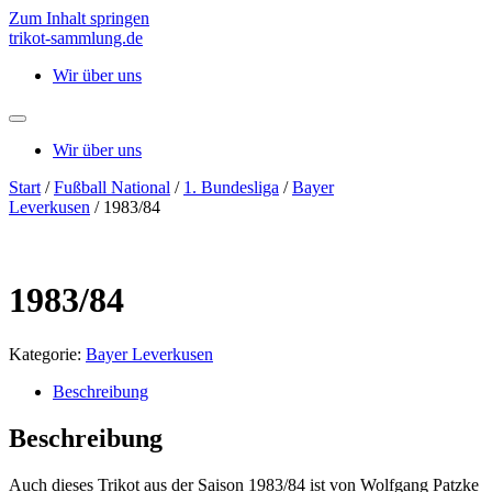
Zum Inhalt springen
trikot-sammlung.de
Wir über uns
Wir über uns
Start
/
Fußball National
/
1. Bundesliga
/
Bayer
Leverkusen
/ 1983/84
1983/84
Kategorie:
Bayer Leverkusen
Beschreibung
Beschreibung
Auch dieses Trikot aus der Saison 1983/84 ist von Wolfgang Patzke