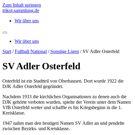
Zum Inhalt springen
trikot-sammlung.de
Wir über uns
Wir über uns
Start
/
Fußball National
/
Sonstige Ligen
/ SV Adler Osterfeld
SV Adler Osterfeld
Osterfeld ist ein Stadtteil von Oberhausen. Dort wurde 1922 die
DJK Adler Osterfeld gegründet.
Nachdem 1933 die kirchlichen Organisationen zu denen auch die
DJK gehörte verboten wurden, spielte der Verein unter dem Namen
VfB Osterfeld weiter und schaffte es bis Kriegsbeginn in die 1.
Kreisklasse.
1947 nahm man den heutigen Namen SV Adler an und pendelte
zwischen Bezirks- und Kreisklasse.