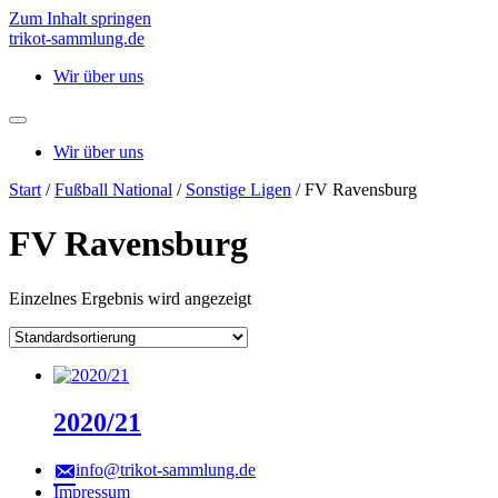
Zum Inhalt springen
trikot-sammlung.de
Wir über uns
Wir über uns
Start
/
Fußball National
/
Sonstige Ligen
/ FV Ravensburg
FV Ravensburg
Einzelnes Ergebnis wird angezeigt
2020/21
info@trikot-sammlung.de
Impressum