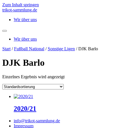
Zum Inhalt springen
trikot-sammlung.de
Wir über uns
Wir über uns
Start
/
Fußball National
/
Sonstige Ligen
/ DJK Barlo
DJK Barlo
Einzelnes Ergebnis wird angezeigt
2020/21
info@trikot-sammlung.de
Impressum