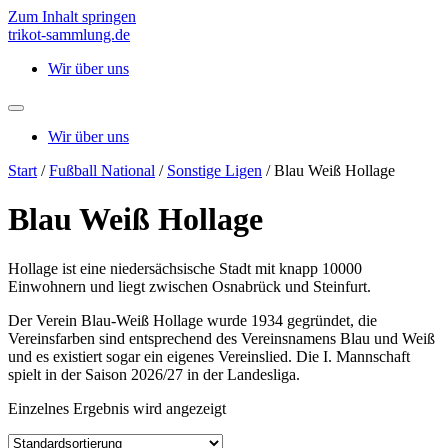
Zum Inhalt springen
trikot-sammlung.de
Wir über uns
Wir über uns
Start
/
Fußball National
/
Sonstige Ligen
/ Blau Weiß Hollage
Blau Weiß Hollage
Hollage ist eine niedersächsische Stadt mit knapp 10000
Einwohnern und liegt zwischen Osnabrück und Steinfurt.
Der Verein Blau-Weiß Hollage wurde 1934 gegründet, die
Vereinsfarben sind entsprechend des Vereinsnamens Blau und Weiß
und es existiert sogar ein eigenes Vereinslied. Die I. Mannschaft
spielt in der Saison 2026/27 in der Landesliga.
Einzelnes Ergebnis wird angezeigt