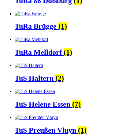
TuRa 88 Duisburg
(1)
TuRa Brügge
(1)
TuRa Melldorf
(1)
TuS Haltern
(2)
TuS Helene Essen
(7)
TuS Preußen Vluyn
(1)