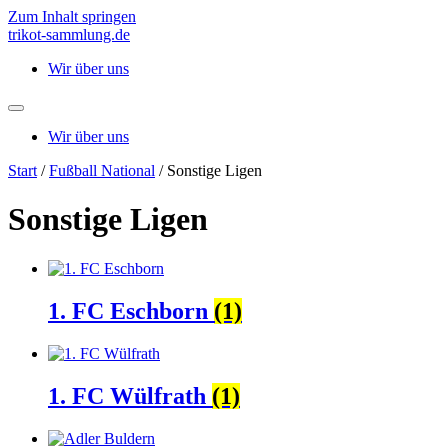
Zum Inhalt springen
trikot-sammlung.de
Wir über uns
Wir über uns
Start
/
Fußball National
/ Sonstige Ligen
Sonstige Ligen
1. FC Eschborn
(1)
1. FC Wülfrath
(1)