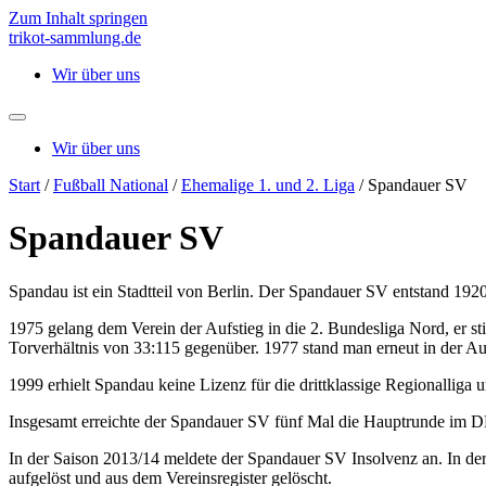
Zum Inhalt springen
trikot-sammlung.de
Wir über uns
Wir über uns
Start
/
Fußball National
/
Ehemalige 1. und 2. Liga
/ Spandauer SV
Spandauer SV
Spandau ist ein Stadtteil von Berlin. Der Spandauer SV entstand 1920
1975 gelang dem Verein der Aufstieg in die 2. Bundesliga Nord, er st
Torverhältnis von 33:115 gegenüber. 1977 stand man erneut in der A
1999 erhielt Spandau keine Lizenz für die drittklassige Regionalliga 
Insgesamt erreichte der Spandauer SV fünf Mal die Hauptrunde im DF
In der Saison 2013/14 meldete der Spandauer SV Insolvenz an. In d
aufgelöst und aus dem Vereinsregister gelöscht.