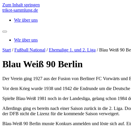
Zum Inhalt springen
trikot-sammlung.de
Wir über uns
Wir über uns
Start
/
Fußball National
/
Ehemalige 1. und 2. Liga
/ Blau Weiß 90 Be
Blau Weiß 90 Berlin
Der Verein ging 1927 aus der Fusion von Berliner FC Vorwärts und 
Vor dem Krieg wurde 1938 und 1942 die Endrunde um die Deutsche Me
Spielte Blau-Weiß 1981 noch in der Landesliga, gelang schon 1984 der
Allerdings ging es bereits nach einer Saison zurück in die 2. Liga. Do
der DFB nicht die Lizenz für die kommende Saison verweigert.
Blau-Weiß 90 Berlin musste Konkurs anmelden und löste sich auf. Eine