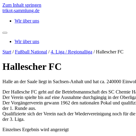
Zum Inhalt springen
trikot-sammlung.de
Wir über uns
Wir über uns
Start
/
Fußball National
/
4. Liga / Regionalliga
/ Hallescher FC
Hallescher FC
Halle an der Saale liegt in Sachsen-Anhalt und hat ca. 240000 Einwo
Der Hallesche FC geht auf die Betriebsmannschaft des SC Chemie H
Der Verein spielte bis auf eine Ausnahme durchgängig in der Oberli
Der Vorgängerverein gewann 1962 den nationalen Pokal und qualifizi
der 1. Runde aus.
Qualifizierte sich der Verein nach der Wiedervereinigung noch für die
der 3. Liga.
Einzelnes Ergebnis wird angezeigt