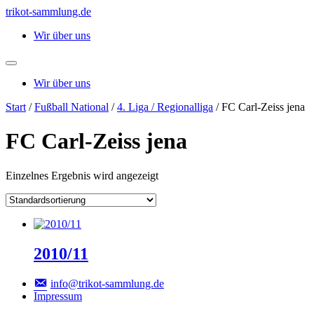
Zum
trikot-sammlung.de
Inhalt
Wir über uns
springen
Wir über uns
Start
/
Fußball National
/
4. Liga / Regionalliga
/ FC Carl-Zeiss jena
FC Carl-Zeiss jena
Einzelnes Ergebnis wird angezeigt
2010/11
info@trikot-sammlung.de
Impressum