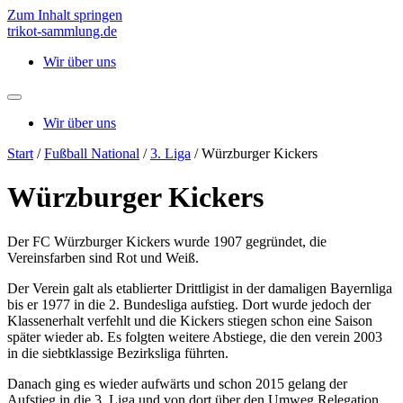
Zum Inhalt springen
trikot-sammlung.de
Wir über uns
Wir über uns
Start
/
Fußball National
/
3. Liga
/ Würzburger Kickers
Würzburger Kickers
Der FC Würzburger Kickers wurde 1907 gegründet, die
Vereinsfarben sind Rot und Weiß.
Der Verein galt als etablierter Drittligist in der damaligen Bayernliga
bis er 1977 in die 2. Bundesliga aufstieg. Dort wurde jedoch der
Klassenerhalt verfehlt und die Kickers stiegen schon eine Saison
später wieder ab. Es folgten weitere Abstiege, die den verein 2003
in die siebtklassige Bezirksliga führten.
Danach ging es wieder aufwärts und schon 2015 gelang der
Aufstieg in die 3. Liga und von dort über den Umweg Relegation