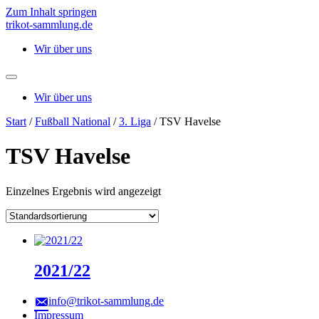
Zum Inhalt springen
trikot-sammlung.de
Wir über uns
Wir über uns
Start
/
Fußball National
/
3. Liga
/ TSV Havelse
TSV Havelse
Einzelnes Ergebnis wird angezeigt
2021/22
info@trikot-sammlung.de
Impressum