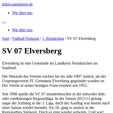
Zum
trikot-sammlung.de
Inhalt
Wir über uns
springen
Wir über uns
Start
/
Fußball National
/
1. Bundesliga
/ SV 07 Elversberg
SV 07 Elversberg
Elversberg ist eine Gemeinde im Landkreis Neunkirchen im
Saarland.
Die Wurzeln des Vereins reichen bis ins Jahr 1907 zurück, als der
Ursprungsverein FC Germania Elversberg gegründet worden ist.
Der Verein in seiner heutigen Form existiert seit 1952.
Seit 1998 spielte die SV 07 ununterbrochen in der entweder dritt-
oder viertklassigen Regionalliga. In der Saison 2012/13 gelang
sogar der Aufstieg in die 3. Liga, doch der Ausflug war bereits nach
einer Saison wieder beendet. Als 18. ging es zurück in die
Regionalliga Südwest. Doch es ging wieder aufwärts. Und wie!