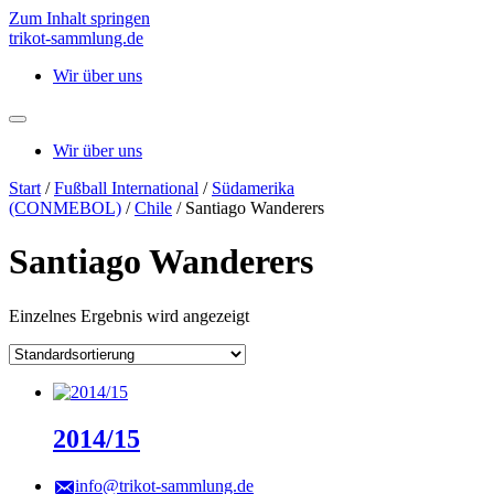
Zum Inhalt springen
trikot-sammlung.de
Wir über uns
Wir über uns
Start
/
Fußball International
/
Südamerika
(CONMEBOL)
/
Chile
/ Santiago Wanderers
Santiago Wanderers
Einzelnes Ergebnis wird angezeigt
2014/15
info@trikot-sammlung.de