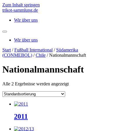
Zum Inhalt springen
trikot-sammlung.de
Wir über uns
Wir über uns
Start
/
Fußball International
/
Südamerika
(CONMEBOL)
/
Chile
/ Nationalmannschaft
Nationalmannschaft
Alle 2 Ergebnisse werden angezeigt
2011