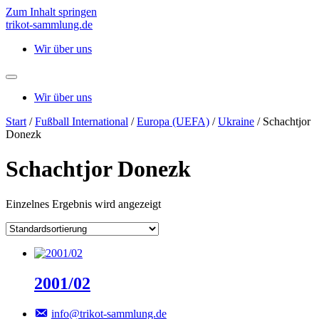
Zum Inhalt springen
trikot-sammlung.de
Wir über uns
Wir über uns
Start
/
Fußball International
/
Europa (UEFA)
/
Ukraine
/ Schachtjor
Donezk
Schachtjor Donezk
Einzelnes Ergebnis wird angezeigt
2001/02
info@trikot-sammlung.de