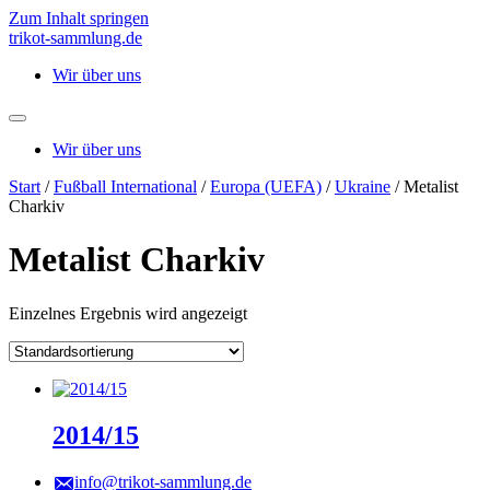
Zum Inhalt springen
trikot-sammlung.de
Wir über uns
Wir über uns
Start
/
Fußball International
/
Europa (UEFA)
/
Ukraine
/ Metalist
Charkiv
Metalist Charkiv
Einzelnes Ergebnis wird angezeigt
2014/15
info@trikot-sammlung.de