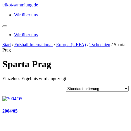
Zum
trikot-sammlung.de
Inhalt
Wir über uns
springen
Wir über uns
Start
/
Fußball International
/
Europa (UEFA)
/
Tschechien
/ Sparta
Prag
Sparta Prag
Einzelnes Ergebnis wird angezeigt
2004/05