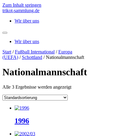
Zum Inhalt springen
trikot-sammlung.de
Wir über uns
Wir über uns
Start
/
Fußball International
/
Europa
(UEFA)
/
Schottland
/ Nationalmannschaft
Nationalmannschaft
Alle 3 Ergebnisse werden angezeigt
1996