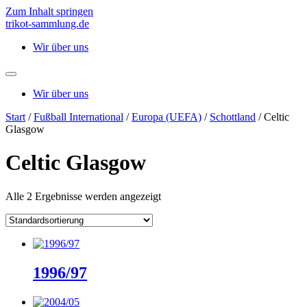
Zum Inhalt springen
trikot-sammlung.de
Wir über uns
Wir über uns
Start
/
Fußball International
/
Europa (UEFA)
/
Schottland
/ Celtic
Glasgow
Celtic Glasgow
Alle 2 Ergebnisse werden angezeigt
1996/97