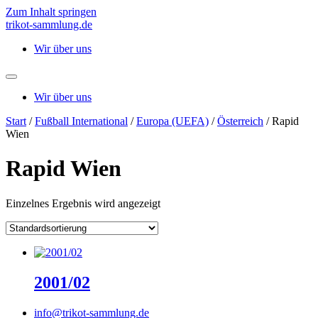
Zum Inhalt springen
trikot-sammlung.de
Wir über uns
Wir über uns
Start
/
Fußball International
/
Europa (UEFA)
/
Österreich
/ Rapid
Wien
Rapid Wien
Einzelnes Ergebnis wird angezeigt
2001/02
info@trikot-sammlung.de