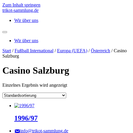
Zum Inhalt springen
trikot-sammlung.de
Wir über uns
Wir über uns
Start
/
Fußball International
/
Europa (UEFA)
/
Österreich
/ Casino
Salzburg
Casino Salzburg
Einzelnes Ergebnis wird angezeigt
1996/97
info@trikot-sammlung.de