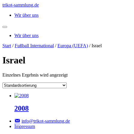
Zum
trikot-sammlung.de
Inhalt
Wir über uns
springen
Wir über uns
Start
/
Fußball International
/
Europa (UEFA)
/ Israel
Israel
Einzelnes Ergebnis wird angezeigt
2008
info@trikot-sammlung.de
Impressum