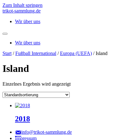
Zum Inhalt springen
trikot-sammlung.de
Wir über uns
Wir über uns
Start
/
Fußball International
/
Europa (UEFA)
/ Island
Island
Einzelnes Ergebnis wird angezeigt
2018
info@trikot-sammlung.de
Impressum