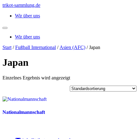
Zum
trikot-sammlung.de
Inhalt
Wir über uns
springen
Wir über uns
Start
/
Fußball International
/
Asien (AFC)
/ Japan
Japan
Einzelnes Ergebnis wird angezeigt
Nationalmannschaft