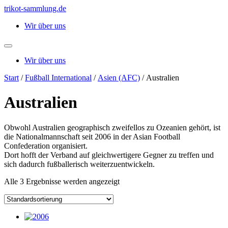
Zum
trikot-sammlung.de
Inhalt
Wir über uns
springen
Wir über uns
Start
/
Fußball International
/
Asien (AFC)
/ Australien
Australien
Obwohl Australien geographisch zweifellos zu Ozeanien gehört, ist
die Nationalmannschaft seit 2006 in der Asian Football
Confederation organisiert.
Dort hofft der Verband auf gleichwertigere Gegner zu treffen und
sich dadurch fußballerisch weiterzuentwickeln.
Alle 3 Ergebnisse werden angezeigt