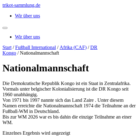
Zum
trikot-sammlung.de
Inhalt
Wir über uns
springen
Wir über uns
Start
/
Fußball International
/
Afrika (CAF)
/
DR
Kongo
/ Nationalmannschaft
Nationalmannschaft
Die Demokratische Republik Kongo ist ein Staat in Zentralafrika.
Vormals unter belgischer Kolonialisierung ist die DR Kongo seit
1960 unabhängig.
Von 1971 bis 1997 nannte sich das Land Zaire . Unter diesem
Namen erreichte die Nationalmannschaft 1974 die Teilnahme an der
Fußball-WM in Deutschland.
Bis zur WM 2026 war es bis dahin die einzige Teilnahme an einer
WM.
Einzelnes Ergebnis wird angezeigt