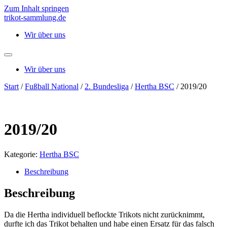
Zum Inhalt springen
trikot-sammlung.de
Wir über uns
Wir über uns
Start
/
Fußball National
/
2. Bundesliga
/
Hertha BSC
/ 2019/20
2019/20
Kategorie:
Hertha BSC
Beschreibung
Beschreibung
Da die Hertha individuell beflockte Trikots nicht zurücknimmt,
durfte ich das Trikot behalten und habe einen Ersatz für das falsch