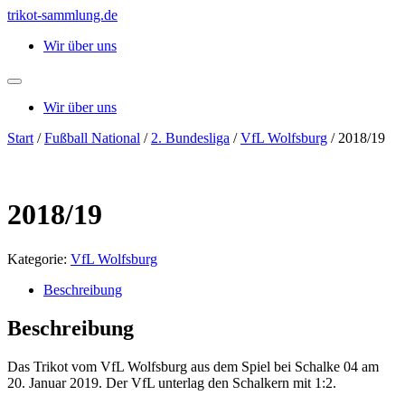
Zum
trikot-sammlung.de
Inhalt
Wir über uns
springen
Wir über uns
Start
/
Fußball National
/
2. Bundesliga
/
VfL Wolfsburg
/ 2018/19
2018/19
Kategorie:
VfL Wolfsburg
Beschreibung
Beschreibung
Das Trikot vom VfL Wolfsburg aus dem Spiel bei Schalke 04 am
20. Januar 2019. Der VfL unterlag den Schalkern mit 1:2.