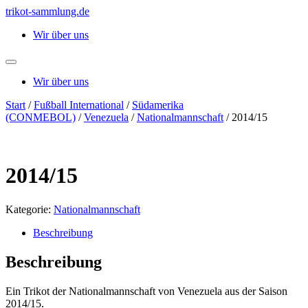
Zum
trikot-sammlung.de
Inhalt
Wir über uns
springen
Wir über uns
Start
/
Fußball International
/
Südamerika
(CONMEBOL)
/
Venezuela
/
Nationalmannschaft
/ 2014/15
2014/15
Kategorie:
Nationalmannschaft
Beschreibung
Beschreibung
Ein Trikot der Nationalmannschaft von Venezuela aus der Saison
2014/15.