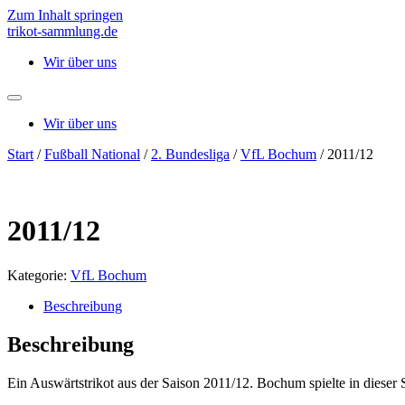
Zum Inhalt springen
trikot-sammlung.de
Wir über uns
Wir über uns
Start
/
Fußball National
/
2. Bundesliga
/
VfL Bochum
/ 2011/12
2011/12
Kategorie:
VfL Bochum
Beschreibung
Beschreibung
Ein Auswärtstrikot aus der Saison 2011/12. Bochum spielte in dieser S