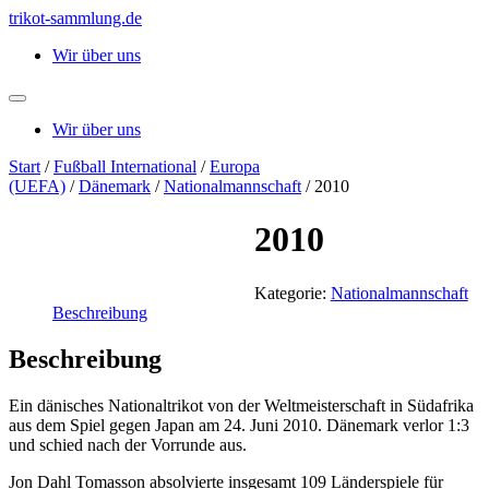
Zum
trikot-sammlung.de
Inhalt
Wir über uns
springen
Wir über uns
Start
/
Fußball International
/
Europa
(UEFA)
/
Dänemark
/
Nationalmannschaft
/ 2010
2010
Kategorie:
Nationalmannschaft
Beschreibung
Beschreibung
Ein dänisches Nationaltrikot von der Weltmeisterschaft in Südafrika
aus dem Spiel gegen Japan am 24. Juni 2010. Dänemark verlor 1:3
und schied nach der Vorrunde aus.
Jon Dahl Tomasson absolvierte insgesamt 109 Länderspiele für