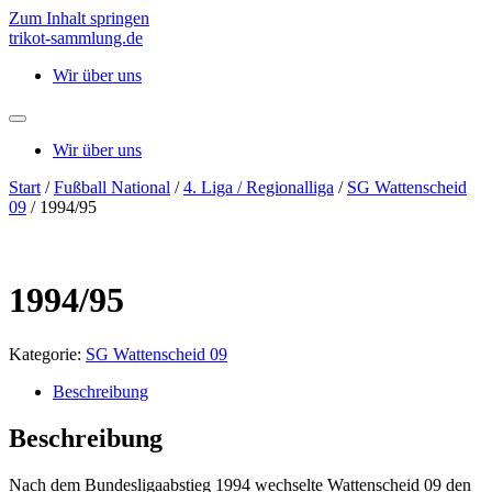
Zum Inhalt springen
trikot-sammlung.de
Wir über uns
Wir über uns
Start
/
Fußball National
/
4. Liga / Regionalliga
/
SG Wattenscheid
09
/ 1994/95
1994/95
Kategorie:
SG Wattenscheid 09
Beschreibung
Beschreibung
Nach dem Bundesligaabstieg 1994 wechselte Wattenscheid 09 den