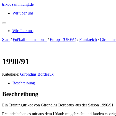
Zum
trikot-sammlung.de
Inhalt
Wir über uns
springen
Wir über uns
Start
/
Fußball International
/
Europa (UEFA)
/
Frankreich
/
Girondin
1990/91
Kategorie:
Girondins Bordeaux
Beschreibung
Beschreibung
Ein Trainingstrikot von Girondins Bordeaux aus der Saison 1990/91.
Freunde haben es mir aus dem Urlaub mitgebracht und fanden es origi